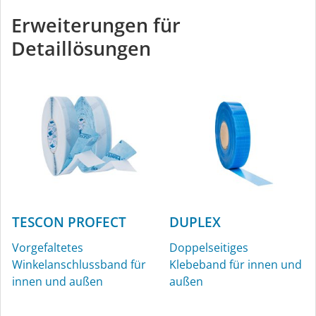
Klebeband für innen und
Erweiterungen für
außen
Detaillösungen
TESCON PROFECT
DUPLEX
Vorgefaltetes
Doppelseitiges
Winkelanschlussband für
Klebeband für innen und
innen und außen
außen