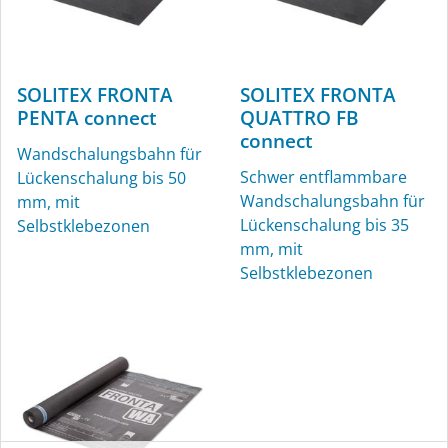
SOLITEX FRONTA
SOLITEX FRONTA
PENTA connect
QUATTRO FB
connect
KAFLEX
ROFLEX
Wandschalungsbahn für
Schwer entflammbare
Lückenschalung bis 50
Kabel-Manschetten,
Rohr-Manschetten für
Wandschalungsbahn für
mm, mit
Ø 4,8-12 mm, innen und
innen und außen
Lückenschalung bis 35
Selbstklebezonen
außen
mm, mit
Selbstklebezonen