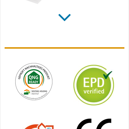
SOLITEX FRONTA
WA connect
Wandschalungsbahn,
mit Selbstklebezonen