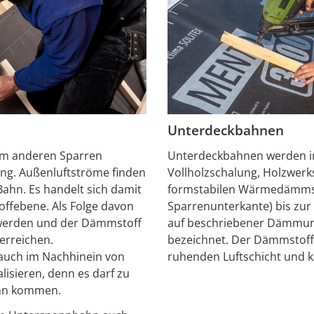
Unterdeckbahnen
um anderen Sparren
Unterdeckbahnen werden im 
ang. Außenluftströme finden
Vollholzschalung, Holzwerk
Bahn. Es handelt sich damit
formstabilen Wärmedämmst
ffebene. Als Folge davon
Sparrenunterkante) bis zur 
werden und der Dämmstoff
auf beschriebener Dämmung 
 erreichen.
bezeichnet. Der Dämmstoff 
h auch im Nachhinein von
ruhenden Luftschicht und k
isieren, denn es darf zu
ahn kommen.