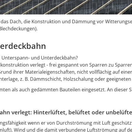
as Dach, die Konstruktion und Dämmung vor Witterungsein
 Blechdeckungen).
terdeckbahn
en Unterspann- und Unterdeckbahn?
onstruktion verlegt - frei gespannt von Sparren zu Sparren.
nd ihrer Materialeigenschaften, nicht vollflächig auf einer
terlage, z. B. Dämmschicht, Holzschalung oder geeigneten H
en als auch gedämmten Bauteilen eingesetzt. An dieser St
n verlegt: Hinterlüftet, belüftet oder unbelüfte
ungsfähigkeit wenn er von Durchströmung mit Luft geschütz
mluft). Wind und die damit verbundene Luftströmung auf de