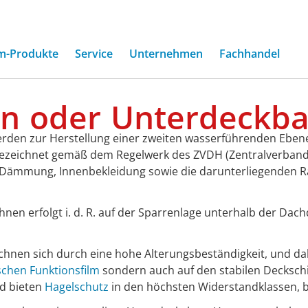
m-Produkte
Service
Unternehmen
Fachhandel
hn
oder
Unterdeckb
en zur Herstellung einer zweiten wasserführenden Ebene
bezeichnet gemäß dem Regelwerk des ZVDH (Zentralverban
, Dämmung, Innenbekleidung sowie die darunterliegenden
en erfolgt i. d. R. auf der Sparrenlage unterhalb der Dachd
hnen sich durch eine hohe Alterungsbeständigkeit, und da
schen Funktionsfilm
sondern auch auf den stabilen Decksch
nd bieten
Hagelschutz
in den höchsten Widerstandklassen, b