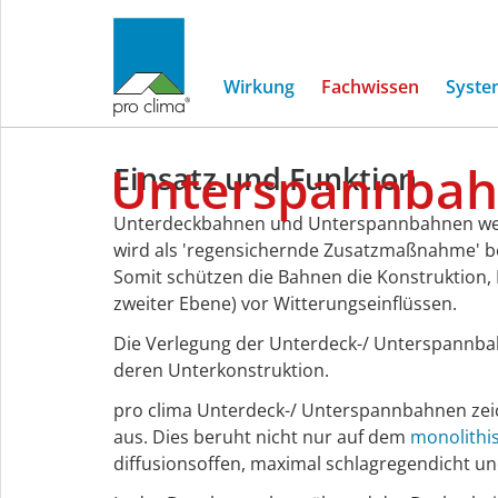
Wirkung
Fachwissen
Syste
Unterspannbahn
Unterspannba
Einsatz und Funktion
vs.
Unterdeckbahnen und Unterspannbahnen werd
wird als 'regensichernde Zusatzmaßnahme' 
Unterdeckbahn
Somit schützen die Bahnen die Konstruktion
zweiter Ebene) vor Witterungseinflüssen.
Die Verlegung der Unterdeck-/ Unterspannbahn
deren Unterkonstruktion.
pro clima Unterdeck-/ Unterspannbahnen zeic
aus. Dies beruht nicht nur auf dem
monolithi
diffusionsoffen, maximal schlagregendicht u