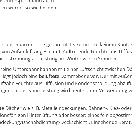
ie Unterspannbahn auch
len würde, so wie bei den
Teil der Sparrenhöhe gedämmt. Es kommt zu keinem Kontak
on Außenluft angeströmt. Auftretende Feuchte aus Diffusi
urchströmung an Leistung, im Winter wie im Sommer.
ft reine Unterspannbahnen mit einer Luftschicht zwischen
 liegt jedoch eine
belüftete
Dämmebene vor. Der mit Außenl
fgabe Feuchte aus Diffusion und Kondensatbildung abzuf
ungen an die Dämmleistung wird heute unter Verwendung vo
te Dächer wie z. B. Metalleindeckungen, Bahnen-, Kies- od
ionsfähigen Hinterlüftung oder besser: eines fein abgesti
ndeckung/Dachabdichtung/Deckschicht). Eingehende Beratu