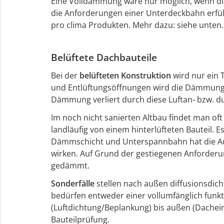
Eine Volldämmung wäre nur möglich, wenn d
die Anforderungen einer Unterdeckbahn erfül
pro clima Produkten. Mehr dazu: siehe unten.
Belüftete Dachbauteile
Bei der
belüfteten Konstruktion
wird nur ein 
und Entlüftungsöffnungen wird die Dämmung v
Dämmung verliert durch diese Luftan- bzw. d
Im noch nicht sanierten Altbau findet man o
landläufig von einem hinterlüfteten Bauteil. Es
Dämmschicht und Unterspannbahn hat die Au
wirken. Auf Grund der gestiegenen Anforder
gedämmt.
Sonderfälle
stellen nach außen diffusionsdich
bedürfen entweder einer vollumfänglich funkt
(Luftdichtung/Beplankung) bis außen (Dachei
Bauteilprüfung.