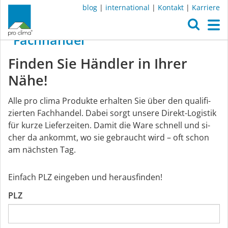
blog
|
international
|
Kontakt
|
Karriere
O
M
Fachhandel
Fachhandel
Finden Sie Händler in Ihrer
Nähe!
Al­le pro cli­ma Pro­duk­te er­hal­ten Sie über den qua­li­fi­
zier­ten Fach­han­del. Da­bei sorgt un­se­re Di­rekt-Lo­gis­tik
für kur­ze Lie­fer­zei­ten. Da­mit die Wa­re schnell und si­
cher da an­kommt, wo sie ge­braucht wird – oft schon
am nächs­ten Tag.
Einfach PLZ eingeben und herausfinden!
PLZ