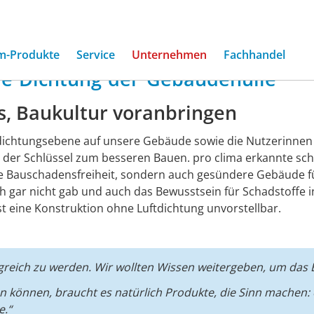
ima
m-Produkte
Service
Unternehmen
Fachhandel
re
Dichtung
der
Gebäudehülle
is, Baukultur voranbringen
tdichtungsebene auf unsere Gebäude sowie die Nutzerinnen 
 der Schlüssel zum besseren Bauen. pro clima erkannte sch
re Bauschadensfreiheit, sondern auch gesündere Gebäude 
och gar nicht gab und auch das Bewusstsein für Schadstoff
ist eine Konstruktion ohne Luftdichtung unvorstellbar.
lgreich zu werden. Wir wollten Wissen weitergeben, um das
können, braucht es natürlich Produkte, die Sinn machen: e
e.“