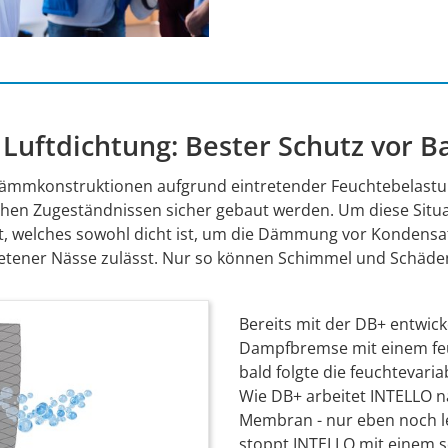
 Luftdichtung: Bester Schutz vor
edämmkonstruktionen aufgrund eintretender Feuchtebelas
chen Zugeständnissen sicher gebaut werden. Um diese Situ
igt, welches sowohl dicht ist, um die Dämmung vor Kondensat
etener Nässe zulässt. Nur so können Schimmel und Schäde
Bereits mit der DB+ entwick
Dampfbremse mit einem feu
bald folgte die feuchtevar
Wie DB+ arbeitet INTELLO n
Membran - nur eben noch le
stoppt INTELLO mit einem s