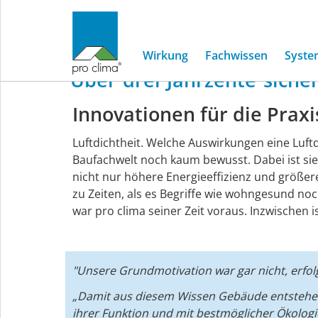
30
Jahre
pro
cl
Wirkung
Fachwissen
Syste
Über
drei
Jahrzente
siche
30
Innovationen für die Prax
Jahre
Luftdichtheit. Welche Auswirkungen eine Luf
Baufachwelt noch kaum bewusst. Dabei ist sie
pro
nicht nur höhere Energieeffizienz und größe
zu Zeiten, als es Begriffe wie wohngesund n
clima
war pro clima seiner Zeit voraus. Inzwischen 
"Unsere Grundmotivation war gar nicht, erfo
„Damit aus diesem Wissen Gebäude entstehen 
ihrer Funktion und mit bestmöglicher Ökologi