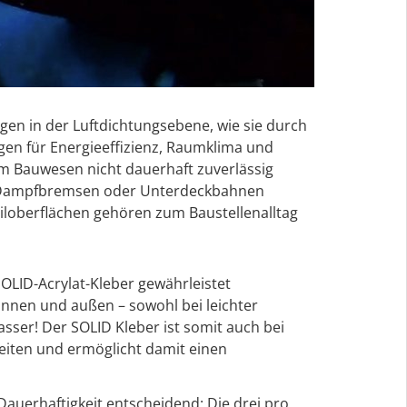
gen in der Luftdichtungsebene, wie sie durch
en für Energieeffizienz, Raumklima und
m Bauwesen nicht dauerhaft zuverlässig
ng. Dampfbremsen oder Unterdeckbahnen
loberflächen gehören zum Baustellenalltag
OLID-Acrylat-Kleber gewährleistet
innen und außen – sowohl bei leichter
sser! Der SOLID Kleber ist somit auch bei
eiten und ermöglicht damit einen
 Dauerhaftigkeit entscheidend: Die drei pro