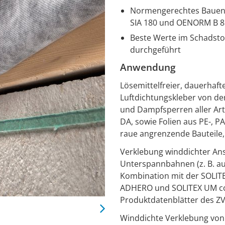
Normengerechtes Bauen: 
SIA 180 und OENORM B 8
Beste Werte im Schadstof
durchgeführt
Anwendung
Lösemittelfreier, dauerhafte
Luftdichtungskleber von d
und Dampfsperren aller Art
DA, sowie Folien aus PE-, P
raue angrenzende Bauteile,
Verklebung winddichter An
Unterspannbahnen (z. B. au
Kombination mit der SOLIT
ADHERO und SOLITEX UM co
Produktdatenblätter des Z
Winddichte Verklebung von 