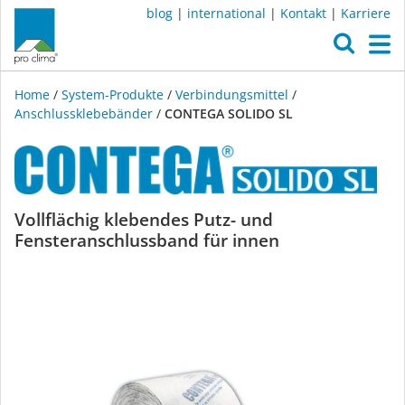
blog
|
international
|
Kontakt
|
Karriere
O
M
Home
/
System-Produkte
/
Verbindungsmittel
/
Anschlussklebebänder
/
CONTEGA SOLIDO SL
CONTEGA
Vollflächig klebendes Putz- und
Fensteranschlussband für innen
SOLIDO
SL