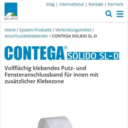
blog
|
international
|
Kontakt
|
Karriere
O
M
Home
/
System-Produkte
/
Verbindungsmittel
/
Anschlussklebebänder
/
CONTEGA SOLIDO SL-D
CONTEGA
Vollflächig klebendes Putz- und
Fensteranschlussband für innen mit
SOLIDO
zusätzlicher Klebezone
SL-
D