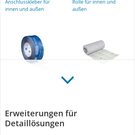
Anschlusskleber für
Rolle für innen und
innen und außen
außen
TESCON VANA
INTELLO conneX
Allround-Klebeband für
Feuchtevariabler
innen und außen
Anschluss-Streifen
Erweiterungen für
Detaillösungen