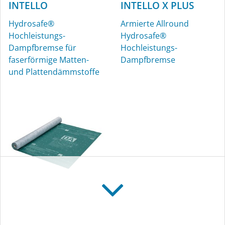
INTELLO
INTELLO X PLUS
Hydrosafe®
Armierte Allround
KAFLEX
ROFLEX
Hochleistungs-
Hydrosafe®
Dampfbremse für
Hochleistungs-
Kabel-Manschetten,
Rohr-Manschetten für
faserförmige Matten-
Dampfbremse
Ø 4,8-12 mm, innen und
innen und außen
und Plattendämmstoffe
außen
DA
INSTAABOX
AEROSANA
VISCONN
Dampfbremse für
Installationsbox