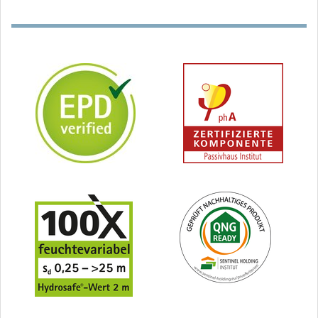
Außendämmungen und
Sprühbarer frost- &
Sanierung
feuchtebeständiger
Dichtstoff,
feuchtevariabel,
blau/schwarz