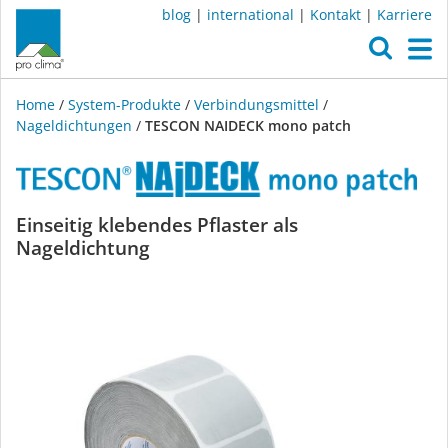
blog
|
international
|
Kontakt
|
Karriere
O
M
Home
/
System-Produkte
/
Verbindungsmittel
/
Nageldichtungen
/
TESCON NAIDECK mono patch
TESCON
Einseitig klebendes Pflaster als
Nageldichtung
NAIDECK
mono
patch