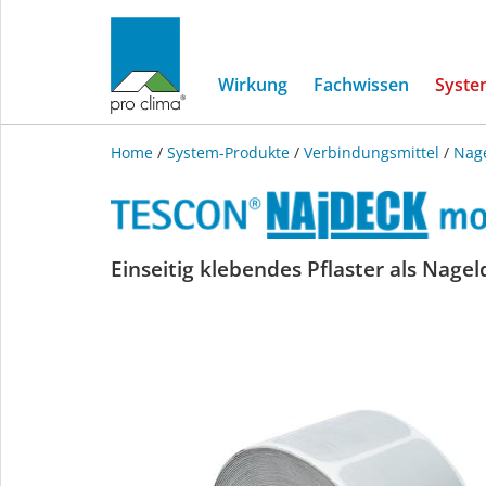
Wirkung
Fachwissen
Syste
Home
/
System-Produkte
/
Verbindungsmittel
/
Nag
TESCON
Einseitig klebendes Pflaster als Nage
NAIDECK
mono
patch