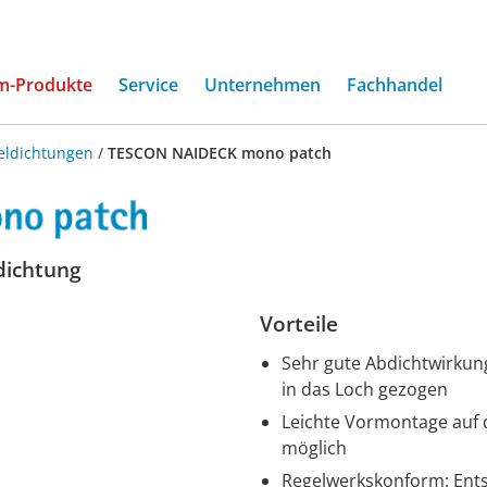
(current)
m-Produkte
Service
Unternehmen
Fachhandel
eldichtungen
/
TESCON NAIDECK mono patch
ldichtung
Vorteile
Sehr gute Abdichtwirkun
in das Loch gezogen
Leichte Vormontage auf 
möglich
Regelwerkskonform: Ent