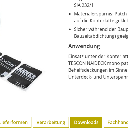
SIA 232/1
Materialersparnis: Patch
auf die Konterlatte gekle
Sicher während der Baup
Bauzeitabdichtung) geei
Anwendung
Einsatz unter der Konterla
TESCON NAIDECK mono patch 
Behelfsdeckungen im Sinne
Unterdeck- und Unterspann
Lieferformen
Verarbeitung
Downloads
Fachhand