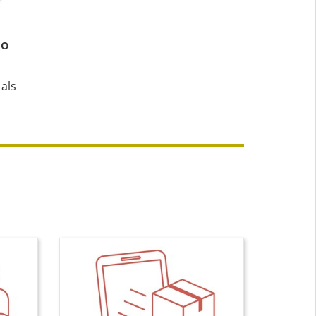
no
 als