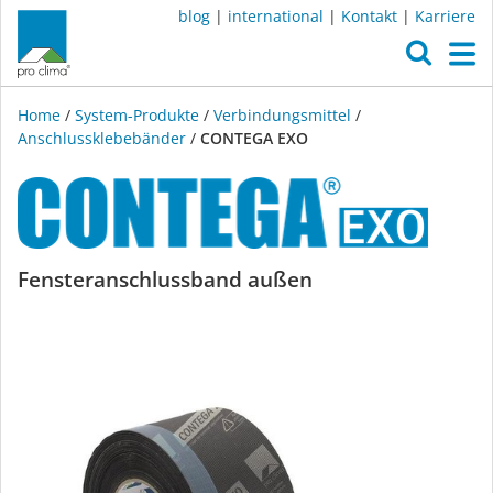
blog
|
international
|
Kontakt
|
Karriere
O
M
Home
/
System-Produkte
/
Verbindungsmittel
/
Anschlussklebebänder
/
CONTEGA EXO
CONTEGA
Fensteranschlussband außen
EXO