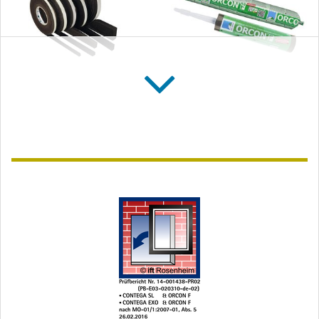
CONTEGA FIDEN
ORCON F
EXO
Allround-
Fugendichtungsband für
Anschlusskleber für
außen
innen und außen