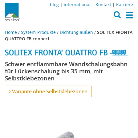
blog
|
international
|
Kontakt
|
Karriere
O
M
Home
/
System-Produkte
/
Dichtung außen
/
SOLITEX FRONTA
QUATTRO FB connect
SOLITEX
Schwer entflammbare Wandschalungsbahn
für Lückenschalung bis 35 mm, mit
FRONTA
Selbstklebezonen
QUATTRO
Variante ohne Selbstklebezonen
FB
connect