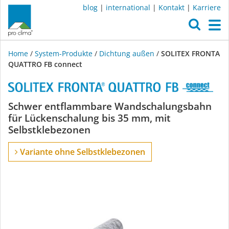
blog
|
international
|
Kontakt
|
Karriere
O
M
Home
/
System-Produkte
/
Dichtung außen
/
SOLITEX FRONTA
QUATTRO FB connect
SOLITEX
Schwer entflammbare Wandschalungsbahn
für Lückenschalung bis 35 mm, mit
FRONTA
Selbstklebezonen
QUATTRO
Variante ohne Selbstklebezonen
FB
connect