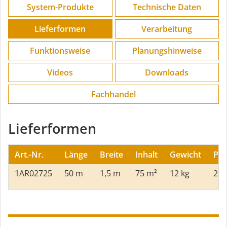
System-Produkte
Technische Daten
Lieferformen
Verarbeitung
Funktions­weise
Planungs­hinweise
Videos
Downloads
Fachhandel
Lieferformen
Art.-Nr.
Länge
Breite
Inhalt
Gewicht
PA
1AR02725
50 m
1,5 m
75 m²
12 kg
20 