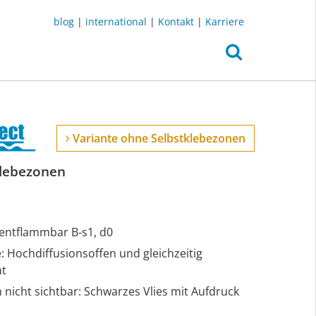
blog
|
international
|
Kontakt
|
Karriere
Variante ohne Selbstklebezonen
klebezonen
 entflammbar B‑s1, d0
e: Hochdiffusionsoffen und gleichzeitig
ht
nicht sichtbar: Schwarzes Vlies mit Aufdruck