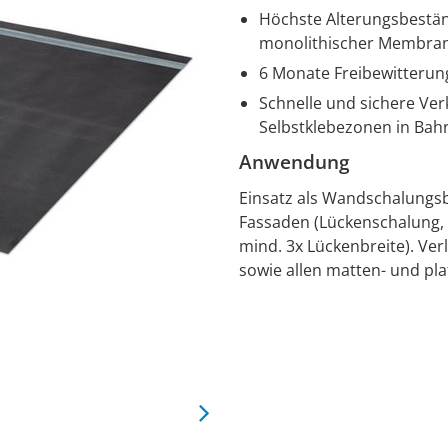
Höchste Alterungsbestän
monolithischer Membra
6 Monate Freibewitterun
Schnelle und sichere Ver
Selbstklebezonen in Bah
Anwendung
Einsatz als Wandschalungs
Fassaden (Lückenschalung, 
mind. 3x Lückenbreite). Ve
sowie allen matten- und p