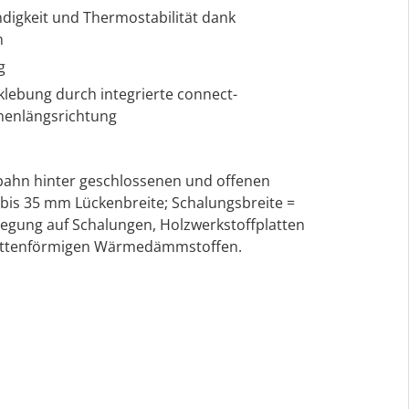
digkeit und Thermostabilität dank
n
g
klebung durch integrierte connect-
nenlängsrichtung
bahn hinter geschlossenen und offenen
bis 35 mm Lückenbreite; Schalungsbreite =
rlegung auf Schalungen, Holzwerkstoffplatten
lattenförmigen Wärmedämmstoffen.