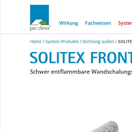
Wirkung
Fachwissen
Syste
Home
/
System-Produkte
/
Dichtung außen
/
SOLIT
SOLITEX
Schwer entflammbare Wandschalungsb
FRONTA
QUATTRO
FB
connect