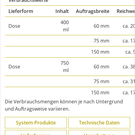
Verbrauchswerte
Lieferform
Inhalt
Auftragsbreite
Reichwe
400
Dose
60 mm
ca. 2
ml
75 mm
ca. 1
150 mm
ca. 
750
Dose
60 mm
ca. 3
ml
75 mm
ca. 3
150 mm
ca. 1
Die Verbrauchsmengen können je nach Untergrund
und Auftragsweise variieren.
System-Produkte
Technische Daten