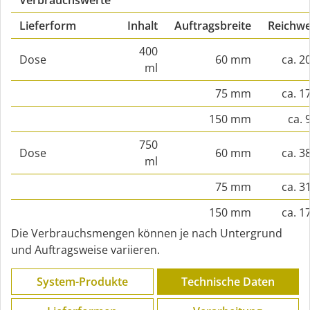
Verbrauchswerte
Lieferform
Inhalt
Auftragsbreite
Reichwe
400
Dose
60 mm
ca. 2
ml
75 mm
ca. 1
150 mm
ca. 
750
Dose
60 mm
ca. 3
ml
75 mm
ca. 3
150 mm
ca. 1
Die Verbrauchsmengen können je nach Untergrund
und Auftragsweise variieren.
System-Produkte
Technische Daten