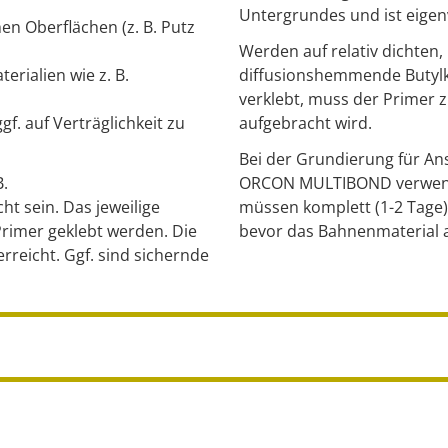
Untergrundes und ist eigen
n Oberflächen (z. B. Putz
Werden auf relativ dichten,
erialien wie z. B.
diffusionshemmende Butylka
verklebt, muss der Primer 
f. auf Verträglichkeit zu
aufgebracht wird.
Bei der Grundierung für A
B.
ORCON MULTIBOND verwend
ht sein. Das jeweilige
müssen komplett (1-2 Tage)
Primer geklebt werden. Die
bevor das Bahnenmaterial a
rreicht. Ggf. sind sichernde