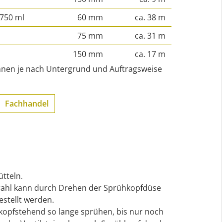
750 ml
60 mm
ca. 38 m
75 mm
ca. 31 m
150 mm
ca. 17 m
nen je nach Untergrund und Auftragsweise
Fachhandel
tteln.
rahl kann durch Drehen der Sprühkopfdüse
estellt werden.
opfstehend so lange sprühen, bis nur noch