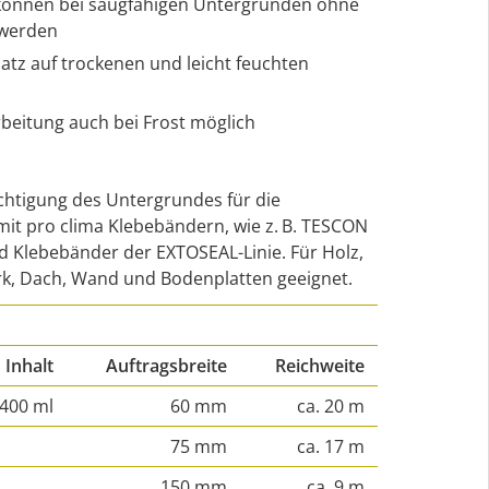
 können bei saugfähigen Untergründen ohne
 werden
satz auf trockenen und leicht feuchten
rbeitung auch bei Frost möglich
chtigung des Untergrundes für die
it pro clima Klebebändern, wie z. B. TESCON
Klebebänder der EXTOSEAL-Linie. Für Holz,
rk, Dach, Wand und Bodenplatten geeignet.
Inhalt
Auftragsbreite
Reichweite
400 ml
60 mm
ca. 20 m
75 mm
ca. 17 m
150 mm
ca. 9 m