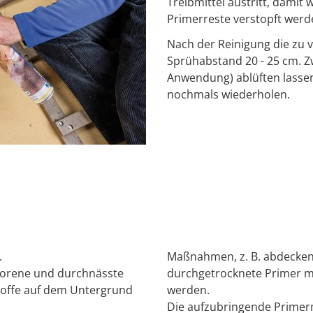
Treibmittel austritt, damit
Primerreste verstopft werd
Nach der Reinigung die zu 
Sprühabstand 20 - 25 cm. Zw
Anwendung) ablüften lasse
nochmals wiederholen.
.
Maßnahmen, z. B. abdecken
rorene und durchnässte
durchgetrocknete Primer m
toffe auf dem Untergrund
werden.
Die aufzubringende Primerm