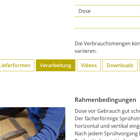
Dose
Die Verbrauchsmengen kön
variieren.
Lieferformen
Verarbeitung
Videos
Downloads
Rahmenbedingungen
Dose vor Gebrauch gut schü
Der fächerförmige Sprühst
horizontal und vertikal eing
Nach jedem Sprühvorgang k