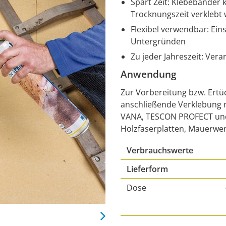
Spart Zeit: Klebebänder
Trocknungszeit verklebt
Flexibel verwendbar: Ein
Untergründen
Zu jeder Jahreszeit: Vera
Anwendung
Zur Vorbereitung bzw. Ertü
anschließende Verklebung m
VANA, TESCON PROFECT und 
Holzfaserplatten, Mauerwe
Verbrauchswerte
Lieferform
Dose