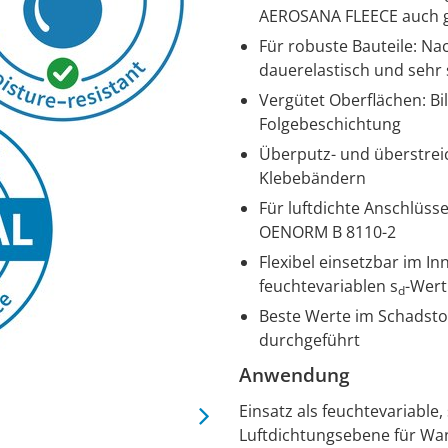
AEROSANA FLEECE auch g
Für robuste Bauteile: N
dauerelastisch und sehr 
Vergütet Oberflächen: B
Folgebeschichtung
Überputz- und überstrei
Klebebändern
Für luftdichte Anschlüss
OENORM B 8110-2
Flexibel einsetzbar im 
feuchtevariablen s
-Wert
d
Beste Werte im Schadstof
durchgeführt
Anwendung
Einsatz als feuchtevariabl
Luftdichtungsebene für Wan