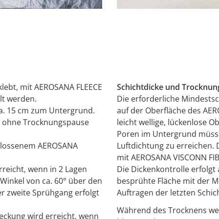
rklebt, mit AEROSANA FLEECE
Schichtdicke und Trocknun
lt werden.
Die erforderliche Mindestsc
ca. 15 cm zum Untergrund.
auf der Oberfläche des A
nn ohne Trocknungspause
leicht wellige, lückenlose O
Poren im Untergrund müsse
schlossenem AEROSANA
Luftdichtung zu erreichen
mit AEROSANA VISCONN FIBR
rreicht, wenn in 2 Lagen
Die Dickenkontrolle erfolgt
 Winkel von ca. 60° über den
besprühte Fläche mit der 
er zweite Sprühgang erfolgt
Auftragen der letzten Sch
.
Während des Trocknens we