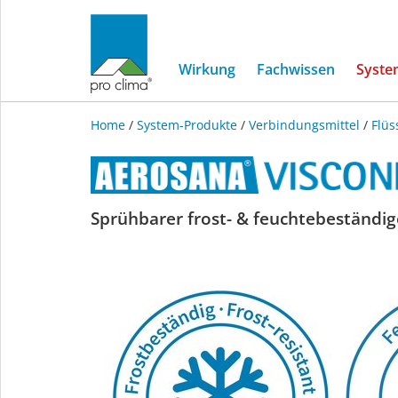
Wirkung
Fachwissen
Syste
Home
/
System-Produkte
/
Verbindungsmittel
/
Flüs
AEROSANA
Sprühbarer frost- & feuchtebeständige
VISCONN
white