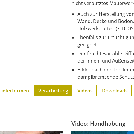
nicht verputztes Mauerwerk
Auch zur Herstellung von
Wand, Decke und Boden, 
Holzwerkplatten (z. B. OS
Ebenfalls zur Ertüchtigu
geeignet.
Der feuchtevariable Diff
der Innen- und Außenseit
Bildet nach der Trocknun
dampfbremsende Schutzs
Lieferformen
Verarbeitung
Videos
Downloads
Video: Handhabung