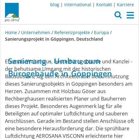
blog
|
international
|
Kontakt
|
Karriere
O
M
Home
/
Unternehmen
/
Referenzprojekte
/
Europa
/
Sanierungsprojekt in Göppingen, Deutschland
Sanierungsprojekt
Sanierung
-
Umbau
zum
Ehemals Wohnhaus, heute Bürogebäude und Kanzlei -
in
der behutsame Umgang mit der historischen
Bürogebäude
in
Göppingen
Bausubstanz lag den Architekten bei der Umnutzung
dieses Sanierungsobjekts in Göppingen besonders am
Göppingen,
Herzen. Zusammen mit Holzbau Göser aus
Rechberghausen realisierten Planer und Bauherren
Deutschland
dieses Projekt. Besonderes Augenmerk lag für alle
Beteiligten auf optimaler Luftdichtung und sauberen
Anschlüssen. Gerade im Bestand stellen Anschlüsse oft
eine besondere Herausforderung dar. Die sprühbare
Luftdichtung AEROSANA VISCONN erleichterte hier