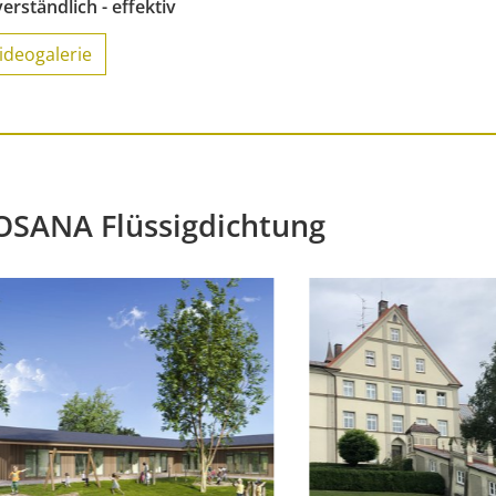
verständlich - effektiv
ideogalerie
OSANA Flüssigdichtung