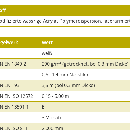
off
difizierte wässrige Acrylat-Polymerdispersion, faserarmier
egelwerk
Wert
weiß
N EN 1849-2
290 g/m² (getrocknet, bei 0,3 mm Dicke)
0,6 ‑ 1,4 mm Nassfilm
N EN 1931
3,5 m (bei 0,3 mm Dicke)
N EN ISO 12572
0,15 ‑ 5,00 m
N EN 13501-1
E
3 Monate
N EN ISO 811
2.000 mm