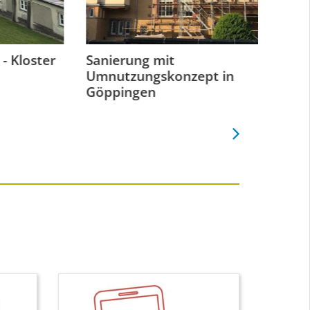
oster
Sanierung mit
Mediter
Umnutzungskonzept in
Wohnha
Göppingen
Spanie