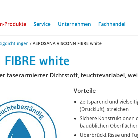
(current)
m-Produkte
Service
Unternehmen
Fachhandel
sigdichtungen
/
AEROSANA VISCONN FIBRE white
r faserarmierter Dichtstoff, feuchtevariabel, we
Vorteile
Zeitsparend und vielseit
(Druckluft), streichen
Sichere Konstruktionen d
bauüblichen Oberfläche
Überbrückt Risse und Fu