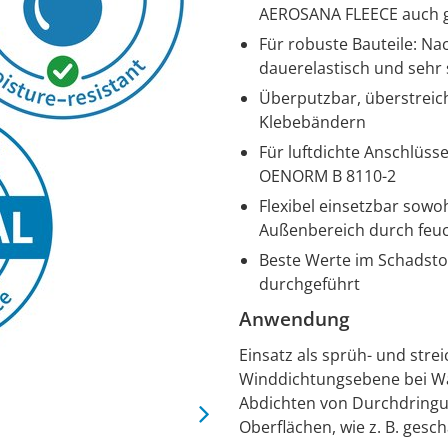
AEROSANA FLEECE auch g
Für robuste Bauteile: N
dauerelastisch und sehr 
Überputzbar, überstreich
Klebebändern
Für luftdichte Anschlüss
OENORM B 8110-2
Flexibel einsetzbar sowo
Außenbereich durch feuc
Beste Werte im Schadstof
durchgeführt
Anwendung
Einsatz als sprüh- und str
Winddichtungsebene bei W
Abdichten von Durchdringun
Oberflächen, wie z. B. ges