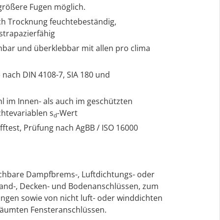
rößere Fugen möglich.
ach Trocknung feuchtebeständig,
strapazierfähig
bar und überklebbar mit allen pro clima
e nach DIN 4108-7, SIA 180 und
hl im Innen- als auch im geschützten
htevariablen s
-Wert
d
ftest, Prüfung nach AgBB / ISO 16000
eichbare Dampfbrems-, Luftdichtungs- oder
and-, Decken- und Bodenanschlüssen, zum
gen sowie von nicht luft- oder winddichten
chäumten Fensteranschlüssen.