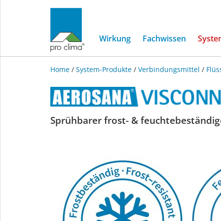
Wirkung
Fachwissen
Syste
Home
/
System-Produkte
/
Verbindungsmittel
/
Flüs
AEROSANA
Sprühbarer frost- & feuchtebeständige
VISCONN
FIBRE
white