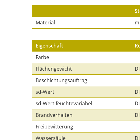
St
Material
mo
Eigenschaft
R
Farbe
Flächengewicht
DI
Beschichtungsauftrag
sd-Wert
DI
sd-Wert feuchtevariabel
DI
Brandverhalten
DI
Freibewitterung
Wassersäule
DI