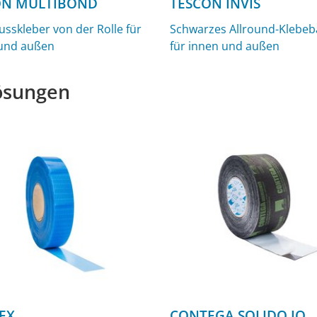
N MULTIBOND
TESCON INVIS
usskleber von der Rolle für
Schwarzes Allround-Klebe
und außen
für innen und außen
lösungen
EX
CONTEGA SOLIDO IQ