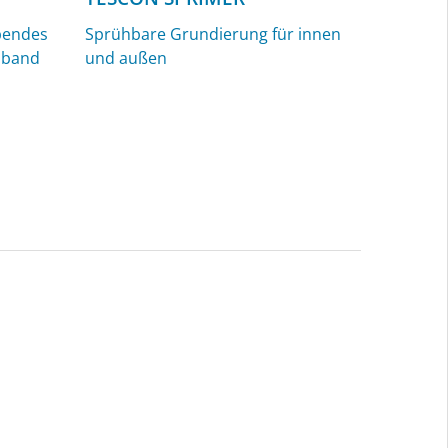
ebendes
Sprühbare Grundierung für innen
sband
und außen