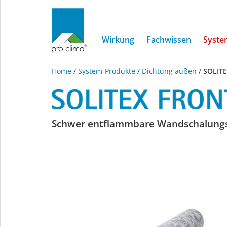
Wirkung
Fachwissen
Syste
Home
/
System-Produkte
/
Dichtung außen
/
SOLIT
SOLITEX
Schwer entflammbare Wandschalungs
FRONTA
QUATTRO
FB