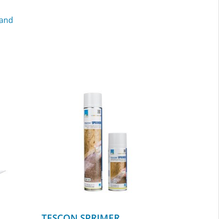
band
TESCON SPRIMER