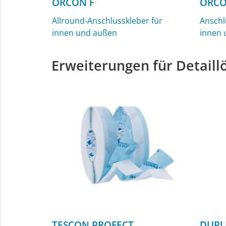
ORCON F
ORCO
Allround-Anschlusskleber für
Anschl
innen und außen
innen 
Erweiterungen für Detail
TESCON PROFECT
DUPL