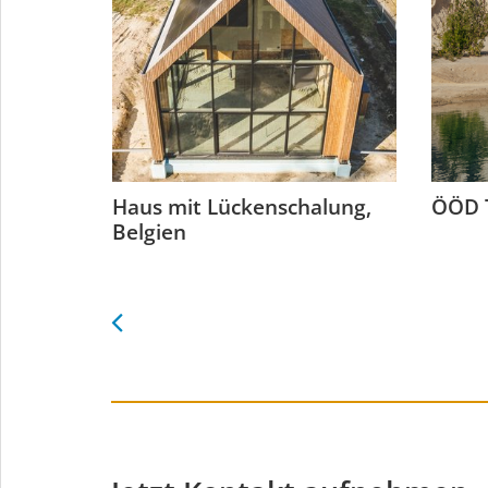
rort von
Haus mit Lückenschalung,
ÖÖD T
Belgien