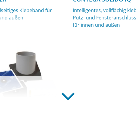
seitiges Klebeband für
Intelligentes, vollflächig kl
und außen
Putz- und Fensteranschlus
für innen und außen
EX
anschetten für innen und