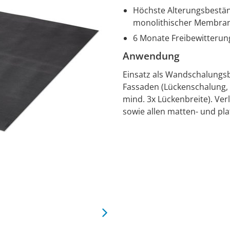
Höchste Alterungsbestän
monolithischer Membra
6 Monate Freibewitterun
Anwendung
Einsatz als Wandschalungs
Fassaden (Lückenschalung, 
mind. 3x Lückenbreite). Ve
sowie allen matten- und p