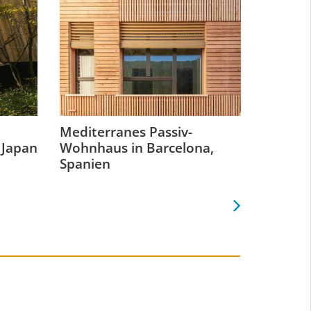
Mediterranes Passiv-
Bauproj
 Japan
Wohnhaus in Barcelona,
New Yo
Spanien