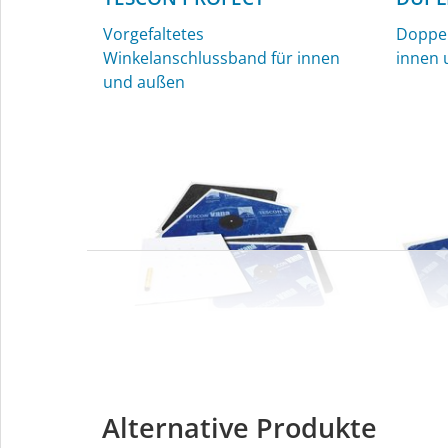
Vorgefaltetes
Doppel
Winkelanschlussband für innen
innen 
und außen
KAFLEX
ROFL
Alternative Produkte
Kabel-Manschetten, Ø 4,8-12 mm,
Rohr-M