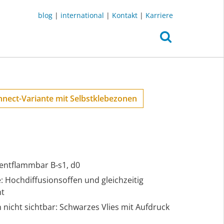
blog
|
international
|
Kontakt
|
Karriere
nect-Variante mit Selbstklebezonen
 entflammbar B‑s1, d0
e: Hochdiffusionsoffen und gleichzeitig
ht
nicht sichtbar: Schwarzes Vlies mit Aufdruck