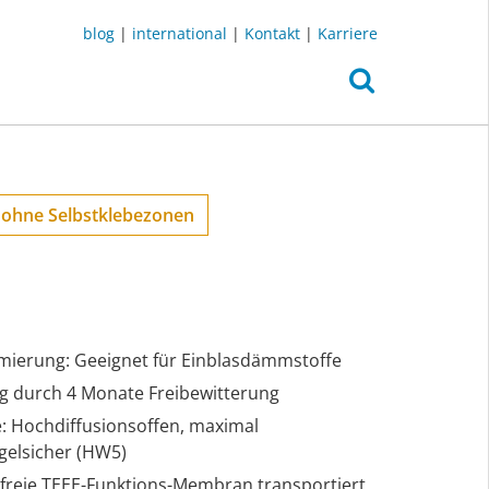
blog
|
international
|
Kontakt
|
Karriere
 ohne Selbstklebezonen
mierung: Geeignet für Einblasdämmstoffe
ng durch 4 Monate Freibewitterung
le: Hochdiffusionsoffen, maximal
gelsicher (HW5)
nfreie TEEE-Funktions-Membran transportiert