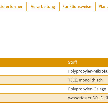
Lieferformen
Verarbeitung
Funktions­weise
Plan
Stoff
Polypropylen-Mikrofa
TEEE, monolithisch
Polypropylen-Gelege
wasserfester SOLID-K