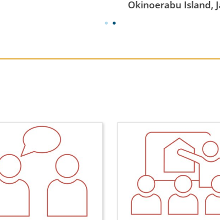
Okinoerabu Island, Ja