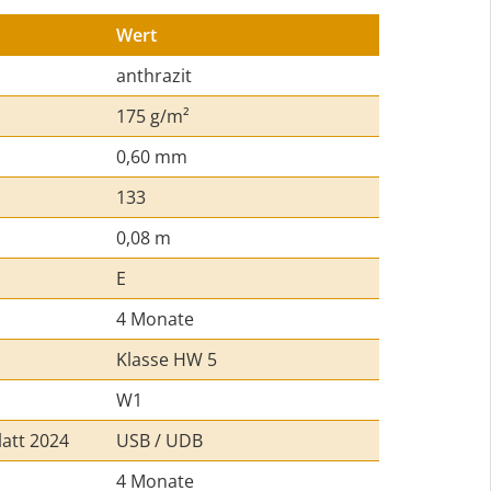
Wert
anthrazit
175 g/m²
0,60 mm
133
0,08 m
E
4 Monate
Klasse HW 5
W1
att 2024
USB / UDB
4 Monate