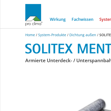
Wirkung
Fachwissen
Syste
Home
/
System-Produkte
/
Dichtung außen
/
SOLIT
SOLITEX
Armierte Unterdeck- / Unterspannbah
MENTO
PLUS
connect