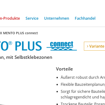
(current)
m-Produkte
Service
Unternehmen
Fachhandel
EX MENTO PLUS connect
Variante
n, mit Selbstklebezonen
Vorteile
Äußerst robust durch Ar
Flexible Bauzeitenplanu
Sorgt für sichere Bautei
schlagregendicht und ha
Trockene Bauteile: Pore