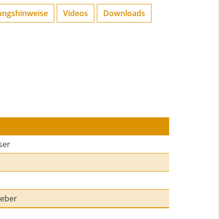
ungs­hinweise
Videos
Downloads
ser
leber