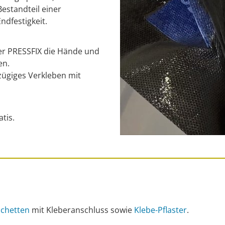
estandteil einer
ndfestigkeit.
er PRESSFIX die Hände und
en.
zügiges Verkleben mit
tis.
chetten
mit Kleberanschluss sowie
Klebe-Pflaster
.