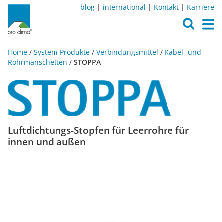
blog
|
international
|
Kontakt
|
Karriere
O
M
Home
/
System-Produkte
/
Verbindungsmittel
/
Kabel- und
Rohr­manschetten
/
STOPPA
STOPPA
Luftdichtungs-Stopfen für Leerrohre für
innen und außen