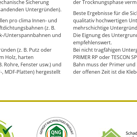
mechanische Sicherung
der Trocknungsphase verme
absandenden Untergründen).
Beste Ergebnisse für die Si
llen pro clima Innen- und
qualitativ hochwertigen Un
dichtungsbahnen (z. B.
mehrschichtige Untergründ
eck-/Unterspannbahnen und
Die Eignung des Untergrunde
.
empfehlenswert.
ünden (z. B. Putz oder
Bei nicht tragfähigen Unte
m Holz, harten
PRIMER RP oder TESCON SPR
B. Rohre, Fenster usw.) und
Bahn muss der Primer und 
-, MDF-Platten) hergestellt
der offenen Zeit ist die Kl