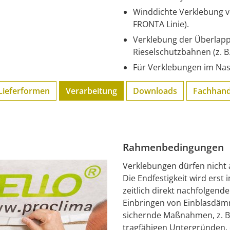
Winddichte Verklebung v
FRONTA Linie).
Verklebung der Überlap
Rieselschutzbahnen (z. B.
Für Verklebungen im Nas
Lieferformen
Verarbeitung
Downloads
Fachhand
Rahmenbedingungen
Verklebungen dürfen nicht 
Die Endfestigkeit wird erst 
zeitlich direkt nachfolgen
Einbringen von Einblasdämm
sichernde Maßnahmen, z. B.
tragfähigen Untergründen,