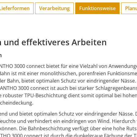
Lieferformen
Verarbeitung
Funktions­weise
Plan
 und effektiveres Arbeiten
n
NTHO 3000 connect bietet für eine Vielzahl von Anwendung
e Bahn ist mit einer monolithischen, porenfreien Funktion
er Bahn, bietet optimalen Schutz vor eindringender Nässe. 
UANTHO 3000 connect ist auch bei starker Schlagregenbean
ese robuster TPU-Beschichtung dient somit optimal bei ho
acheindeckung.
nd und bietet optimalen Schutz vor eindringender Nässe. D
feuchte und verhindert ein eindringen von Wind. Hierdurch
können. Die Bahnbeschichtung verfügt über eine hohe Rutsc
NTHO 3000 connect ist durch die dunkelgraue Färbung der T