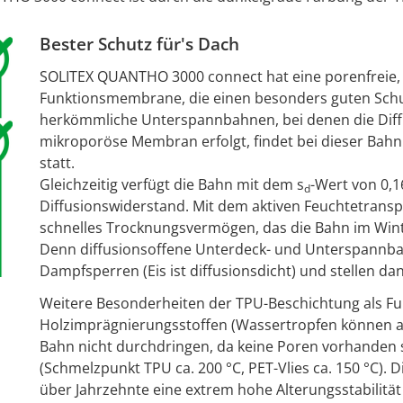
Bester Schutz für's Dach
SOLITEX QUANTHO 3000 connect hat eine porenfreie, 
Funktionsmembrane, die einen besonders guten Schut
herkömmliche Unterspannbahnen, bei denen die Diffu
mikroporöse Membran erfolgt, findet bei dieser Bahn 
statt.
Gleichzeitig verfügt die Bahn mit dem s
-Wert von 0,1
d
Diffusionswiderstand. Mit dem aktiven Feuchtetrans
schnelles Trocknungsvermögen, das die Bahn im Wint
Denn diffusionsoffene Unterdeck- und Unterspannbah
Dampfsperren (Eis ist diffusionsdicht) und stellen dan
Weitere Besonderheiten der TPU-Beschichtung als Fun
Holzimprägnierungsstoffen (Wassertropfen können a
Bahn nicht durchdringen, da keine Poren vorhanden s
(Schmelzpunkt TPU ca. 200 °C, PET-Vlies ca. 150 °C). D
über Jahrzehnte eine extrem hohe Alterungsstabilitä