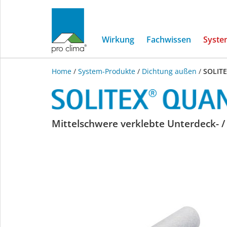
Wirkung
Fachwissen
Syste
Home
/
System-Produkte
/
Dichtung außen
/
SOLIT
SOLITEX
Mittelschwere verklebte Unterdeck- 
QUANTHO
3000
connect