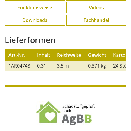
Funktions­weise
Videos
Downloads
Fachhandel
Lieferformen
Art.-Nr.
Inhalt
Reichweite
Gewicht
Karton
1AR04748
0,31 l
3,5 m
0,371 kg
24 Stüc