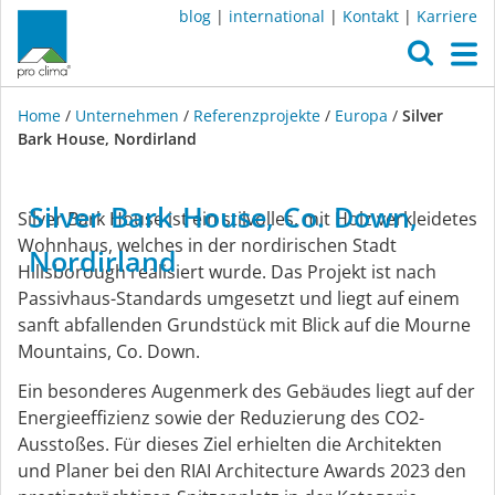
blog
|
international
|
Kontakt
|
Karriere
O
M
Home
/
Unternehmen
/
Referenzprojekte
/
Europa
/
Silver
Bark House, Nordirland
Silver
Silver
Bark
House,
Co.
Down,
Silver Bark House ist ein stilvolles, mit Holz verkleidetes
Bark
Wohnhaus, welches in der nordirischen Stadt
Nordirland
Hillsborough realisiert wurde. Das Projekt ist nach
Passivhaus-Standards umgesetzt und liegt auf einem
House,
sanft abfallenden Grundstück mit Blick auf die Mourne
Mountains, Co. Down.
Nordirland
Ein besonderes Augenmerk des Gebäudes liegt auf der
Energieeffizienz sowie der Reduzierung des CO2-
Ausstoßes. Für dieses Ziel erhielten die Architekten
und Planer bei den RIAI Architecture Awards 2023 den