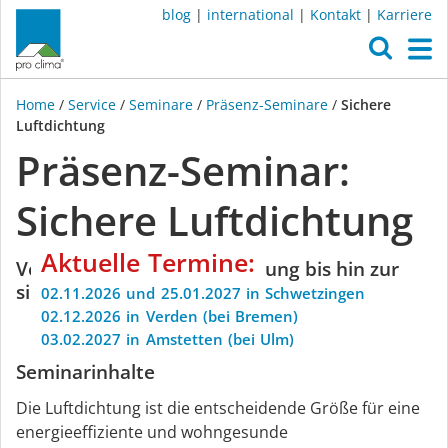
blog
|
international
|
Kontakt
|
Karriere
O
M
Home
/
Service
/
Seminare
/
Präsenz-Seminare
/
Sichere
Luftdichtung
Präsenz-Seminar:
Sichere Luftdichtung
Aktuelle
Termine:
Von der Planung und Beratung bis hin zur
sicheren Verarbeitung
02.11.2026
und
25.01.2027
in
Schwetzingen
02.12.2026
in
Verden
(bei
Bremen)
03.02.2027
in
Amstetten
(bei
Ulm)
Seminarinhalte
Die Luftdichtung ist die entscheidende Größe für eine
energieeffiziente und wohngesunde