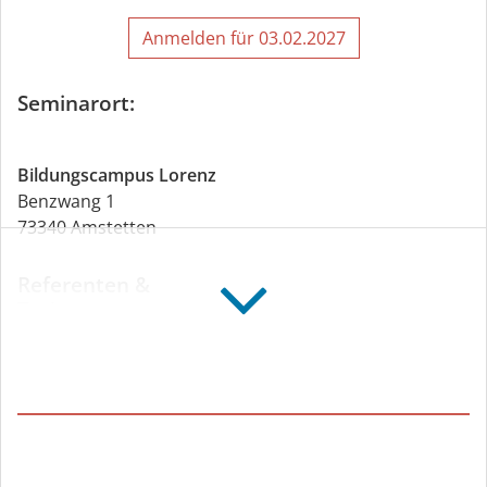
Marco Wiedemann
, Zimmerermeister
Anmelden für 03.02.2027
pro clima Anwendungstechnik, Schulungsleiter Praxis
Seminarort:
Bildungscampus Lorenz
Benzwang 1
73340 Amstetten
Referenten &
Trainer:
Jacob Trübner
, Dachdeckermeister, Betriebswirt
(HWO)
pro clima Anwendungstechnik
Marvin Blümle
, Dachdeckermeister