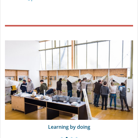
pro clima Außendienst
Carsten Krüger
, Kaufmann, Technischer Vertrieb
pro clima Außendienst
Patrick Ehlers
, staatl. geprüfter Bautechniker,
Zimmerer
pro clima Außendienst
Michael Dubbert
, Groß- und Außenhandelskaufmann,
Technischer Vertrieb
pro clima Außendienst
Learning by doing