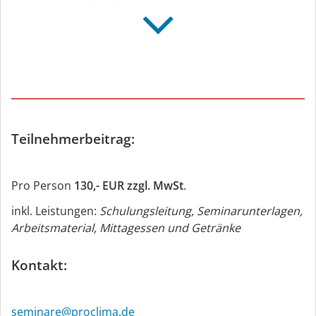
Referenten &
Trainer:
Martin Großekathöfer
, Diplom-Ingenieur (FH)
pro clima Anwendungstechnik
Sebastian Makowski
, Ingenieur energieeffizientes &
Teilnehmerbeitrag:
nachhaltiges Bauen, Holztechniker, Tischler
pro clima Anwendungstechnik
Pro Person
130,- EUR zzgl. MwSt
.
Dirk Biedermann
, Anwendungstechniker
inkl. Leistungen:
Schulungsleitung, Seminarunterlagen,
Holzelementbau, technische Beratung Fenster &
Arbeitsmaterial, Mittagessen und Getränke
Fassade
pro clima Anwendungstechnik
Kontakt:
Hartwig Meyer
, Holzkaufmann
pro clima Außendienst
seminare@proclima.de
Murat Bornholdt
, Zimmerermeister