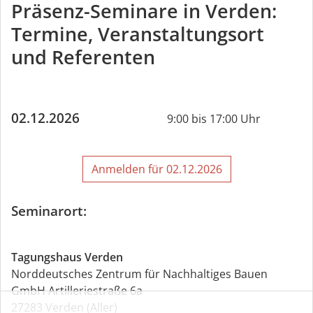
Präsenz-Seminare in Verden:
pro clima Anwendungstechnik
Termine, Veranstaltungsort
Arnold Wittig
, Schreiner, Handelsfachwirt
pro clima Außendienst
und Referenten
Max Rauschhuber
, Zimmermeister, Bautechniker
pro clima Außendienst
Gerd Kaupp
02.12.2026
, Zimmermeister
9:00 bis 17:00 Uhr
pro clima Außendienst
Markus Ehrenstraße
, Zimmermeister, Bautechniker
Anmelden für 02.12.2026
pro clima Außendienst
Roberto Heinrich
, Zimmerer, Kaufmann, Groß- &
Seminarort:
Außenhandel, Wirtschftsfachwirt
pro clima Außendienst
Tagungshaus Verden
Norddeutsches Zentrum für Nachhaltiges Bauen
GmbH Artilleriestraße 6a
27283 Verden (Aller)