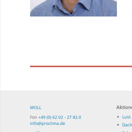
Aktion
MOLL
Lust 
Fon
+49 (0) 62 02 - 27 82.0
info@proclima.de
Dach